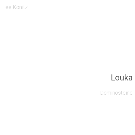
Lee Konitz
Louka
Dominosteine