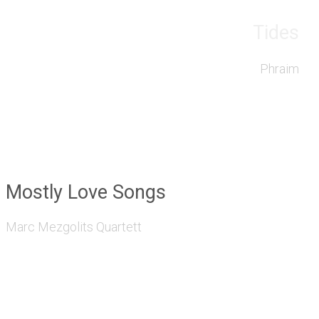
Tides
Phraim
Mostly Love Songs
Marc Mezgolits Quartett