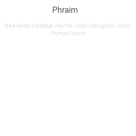
Phraim
Nina Reiter | Stephan Plecher | Marc Mezgolits | Peter
Primus Frosch